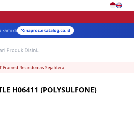
6 kami di
inaproc.ekatalog.co.id
i PT Framed Recindomas Sejahtera
LE H06411 (POLYSULFONE)