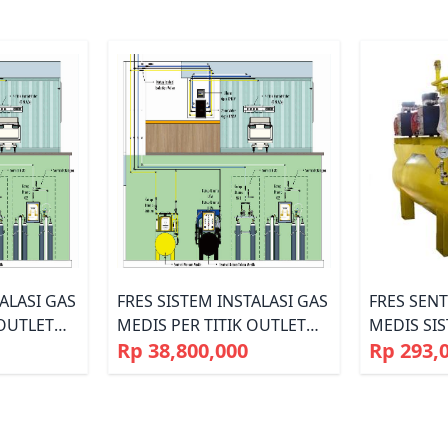
TALASI GAS
FRES SISTEM INSTALASI GAS
FRES SEN
 OUTLET
MEDIS PER TITIK OUTLET
MEDIS SIS
Rp 38,800,000
Rp 293,
N SENTRAL
LENGKAP DENGAN SENTRAL
KW)
FOL
GAS MEDIS MANIFOL
/CO2/CA);
(OKSIGEN/N2O/N2/CO2/CA);
ESSOR
SENTRAL KOMPRESSOR
RAL
MEDIS DAN SENTRAL