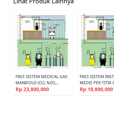
Lihat Produk Lainnya
FRES SISTEM MEDICAL GAS
FRES SISTEM INS
MANIFOLD (O2, N2O,
MEDIS PER TITIK
Rp 23,800,000
Rp 18,800,000
N2,CO2, COMP AIR);
LENGKAP DENGA
MEDICAL AIR COMPRESSOR;
GAS MEDIS MANI
DAN MEDICAL VACUUM
(OKSIGEN/N2O/N2
PUMP LENGKAP AKSESORIS
SENTRAL KOMPR
SISTEM INSTALASI GAS
MEDIS DAN SENT